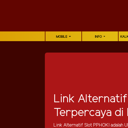
MOBILE
INFO
KAL
Link Alternati
Terpercaya di 
Link Alternatif Slot PPHOKI adalah U