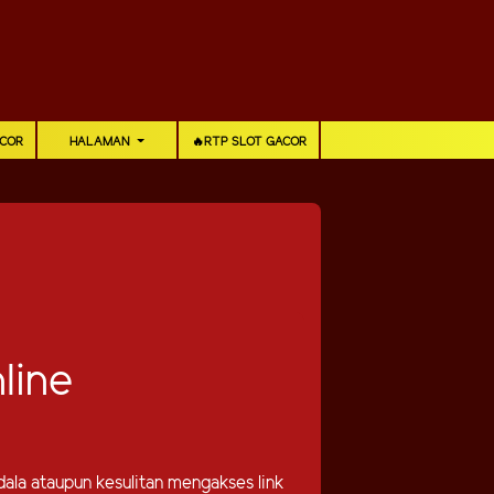
ACOR
HALAMAN
🔥RTP SLOT GACOR
line
ala ataupun kesulitan mengakses link