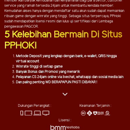
memberikan banyak kemudahan dan kenyamanan bagi para bettor, customer
service yang ramah tersedia 24jam untuk membantu kendala member.
Kemudahan akses hanya dengan mendaftar satu akun sudah dapat memainkan
ribuan game dengan winrate yang tinggi. Sebagai situs terpercaya, PPHoki
sudah mendapatkan lisensi resmi dan lulus uji sertifikasi dari Lembaga
pengawasan PAGCOR.
5 Kelebihan Bermain Di Situs
PPHOKI
Metode Deposit yang lengkap dengan bank, e-wallet, QRIS hingga
virtual account
Winrate tinggi di setiap game
Banyak Bonus dan Promosi yang menarik
Pelayanan CS 24jam online via livechat, whatsapp dan sosial media lain
Dan paling penting WD BERAPAPUN PASTI DIBAYAR !
Dukungan Perangkat :
Keamanan Terjamin :
Lisensi :